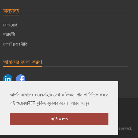
অন্যান্য
যোগাযোগ
শর্তাবলীি
গোপনীয়তার নীতি
আমাদের ফলো করুণ
আপনি আমাদের ওয়েবসাইটে সেরা অভিজ্ঞতা পান তা নিশ্চিত করতে
এই ওয়েবসাইটটি কুকিজ ব্যবহার করে।
আরও জানুন
Powered by MyDuoTraining
আমি অবগত
2004 - 2026 © MyDuoTraining. ALL Rights Reserved.